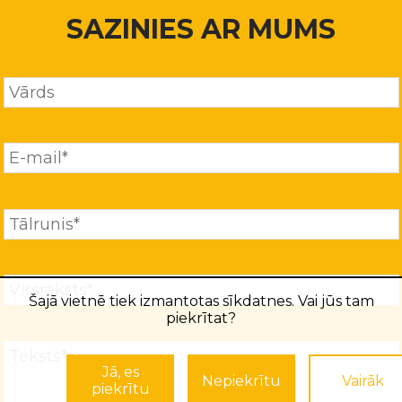
SAZINIES AR MUMS
Šajā vietnē tiek izmantotas sīkdatnes. Vai jūs tam
piekrītat?
Jā, es
Nepiekrītu
Vairāk
piekrītu